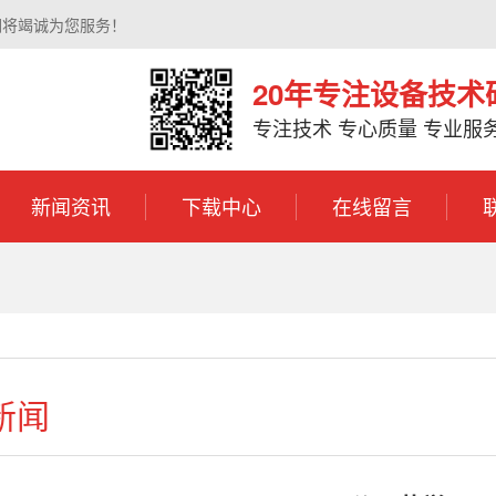
们将竭诚为您服务！
20年专注设备技术
专注技术 专心质量 专业服
新闻资讯
下载中心
在线留言
新闻