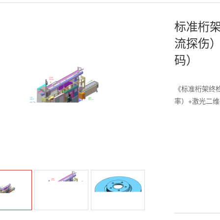
标准桁
流探伤）
码）
《标准桁架终
率）+激光二