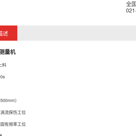
全
021
描述
测量机
上料
0s
：
500mm）
+涡流探伤工位
+固有频率工位
器