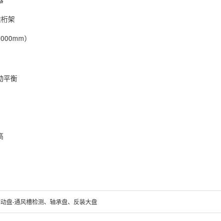
准桁架
000mm）
动平衡
高
制动盘-通风槽检测、轴承盘、反装大盘