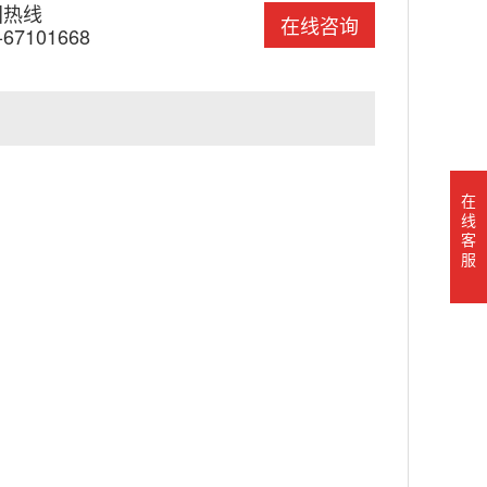
国热线
在线咨询
-67101668
在
线
客
服